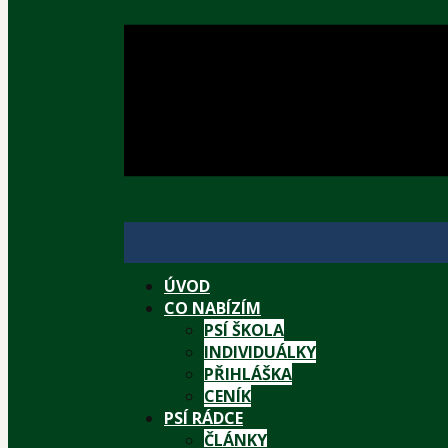
ÚVOD
CO NABÍZÍM
PSÍ ŠKOLA
INDIVIDUÁLKY
PŘIHLÁŠKA
CENÍK
PSÍ RÁDCE
ČLÁNKY