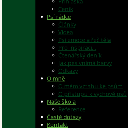
Přihláška
Ceník
Psí rádce
Články
Videa
Psí emoce a řeč těla
Pro inspiraci…
Čtenářský deník
Jak pes vnímá barvy
Odkazy
O mně
O mém vztahu ke psům
O přístupu k výchově psů
Naše škola
Reference
Časté dotazy
Kontakt