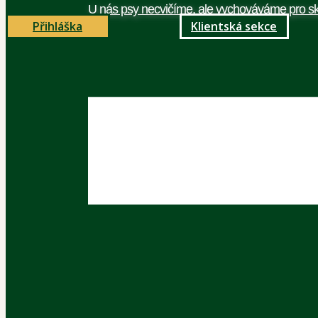
U nás psy necvičíme, ale vychováváme pro sk
Přihláška
Klientská sekce