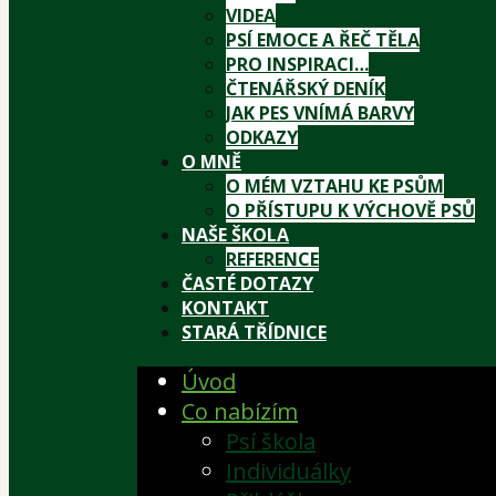
VIDEA
PSÍ EMOCE A ŘEČ TĚLA
PRO INSPIRACI…
ČTENÁŘSKÝ DENÍK
JAK PES VNÍMÁ BARVY
ODKAZY
O MNĚ
O MÉM VZTAHU KE PSŮM
O PŘÍSTUPU K VÝCHOVĚ PSŮ
NAŠE ŠKOLA
REFERENCE
ČASTÉ DOTAZY
KONTAKT
STARÁ TŘÍDNICE
Úvod
Co nabízím
Psí škola
Individuálky