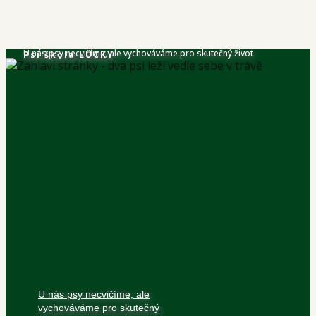
U nás psy necvičíme, ale vychováváme pro skutečný život
Psí škola​ LUCKY
U nás psy necvičíme, ale
vychováváme pro skutečný