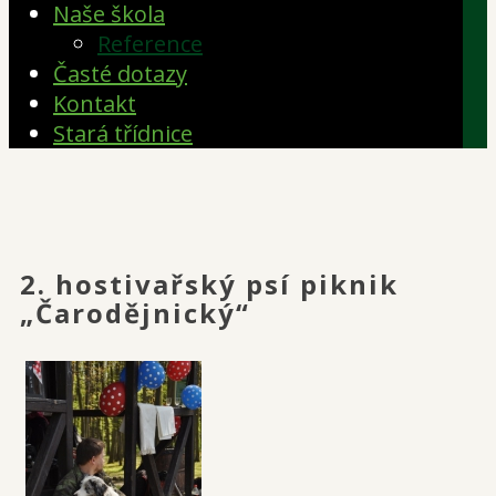
Naše škola
Reference
Časté dotazy
Kontakt
Stará třídnice
2. hostivařský psí piknik
„Čarodějnický“