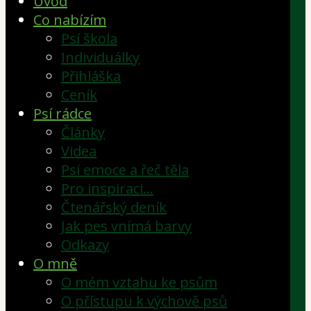
Úvod
Co nabízím
Psí škola
Individuálky
Přihláška
Ceník
Psí rádce
Články
Videa
Psí emoce a řeč těla
Pro inspiraci…
Čtenářský deník
Jak pes vnímá barvy
Odkazy
O mně
O mém vztahu ke psům
O přístupu k výchově psů