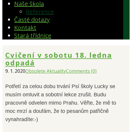
Naše škola
Reference
Časté dotazy
Kontakt
Stará třídnice
Cvičení v sobotu 18. ledna
odpadá
9. 1. 2020
Obsolete Aktuality
Comments (0)
Potřetí za celou dobu trvání Psí školy Lucky se
musím omluvit a sobotní lekce zrušit. Budu
pracovně odvelen mimo Prahu. Věřte, že mě to
moc mrzí a doufám, že to pesanům patřičně
vynahradíte:-)