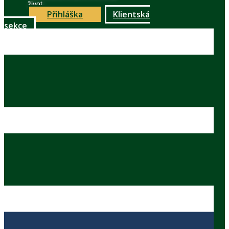
život
Přihláška
Klientská
sekce