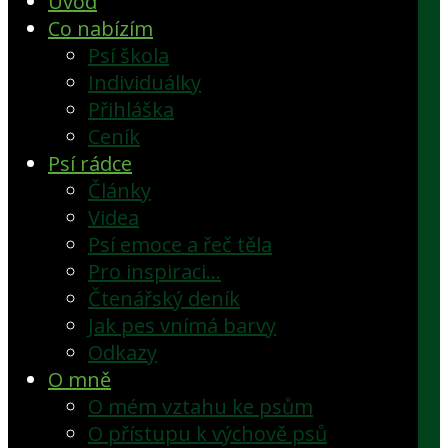
Úvod
Co nabízím
Psí škola
Individuálky
Přihláška
Ceník
Psí rádce
Články
Videa
Psí emoce a řeč těla
Pro inspiraci…
Čtenářský deník
Jak pes vnímá barvy
Odkazy
O mně
O mém vztahu ke psům
O přístupu k výchově psů