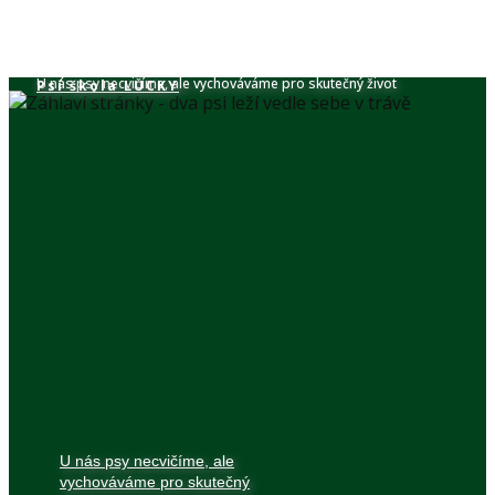
U nás psy necvičíme, ale vychováváme pro skutečný život
Psí škola​ LUCKY
U nás psy necvičíme, ale
vychováváme pro skutečný