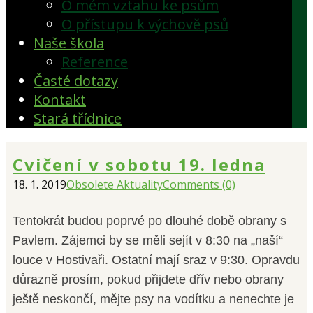
O mém vztahu ke psům
O přístupu k výchově psů
Naše škola
Reference
Časté dotazy
Kontakt
Stará třídnice
Cvičení v sobotu 19. ledna
18. 1. 2019
Obsolete Aktuality
Comments (0)
Tentokrát budou poprvé po dlouhé době obrany s
Pavlem. Zájemci by se měli sejít v 8:30 na „naší“
louce v Hostivaři. Ostatní mají sraz v 9:30. Opravdu
důrazně prosím, pokud přijdete dřív nebo obrany
ještě neskončí, mějte psy na vodítku a nenechte je