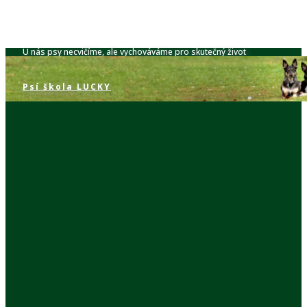
U nás psy necvičíme, ale vychováváme pro skutečný život
Psí škola​ LUCKY