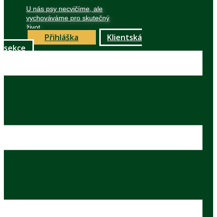
U nás psy necvičíme, ale
vychováváme pro skutečný
život
Přihláška
Klientská
sekce