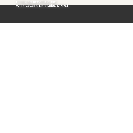
U nás psy necvičíme, ale
vychováváme pro skutečný život