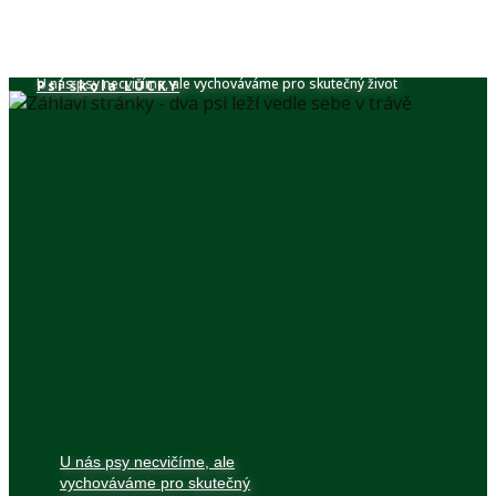
U nás psy necvičíme, ale vychováváme pro skutečný život
Psí škola​ LUCKY
U nás psy necvičíme, ale
vychováváme pro skutečný