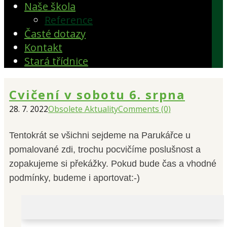
Naše škola
Reference
Časté dotazy
Kontakt
Stará třídnice
Cvičení v sobotu 6. srpna
28. 7. 2022
Obsolete Aktuality
Comments (0)
Tentokrát se všichni sejdeme na Parukářce u
pomalované zdi, trochu pocvičíme poslušnost a
zopakujeme si překážky. Pokud bude čas a vhodné
podmínky, budeme i aportovat:-)