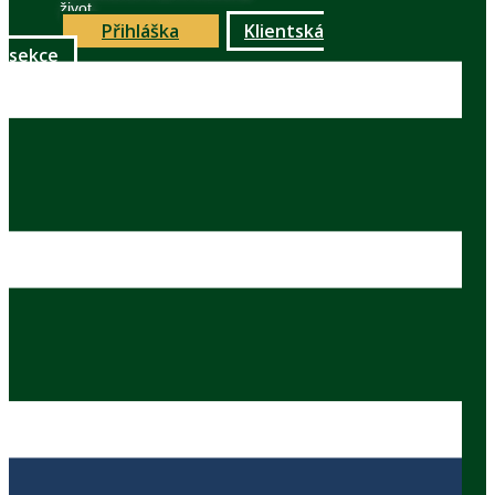
život
Přihláška
Klientská
sekce