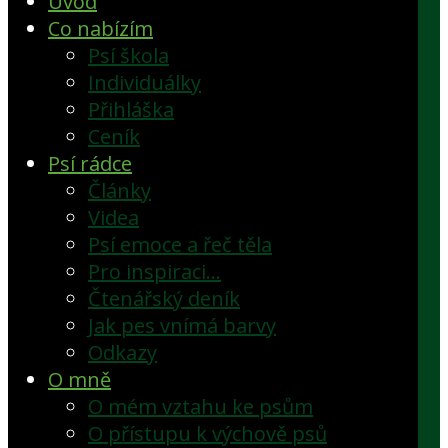
Úvod
Co nabízím
Psí škola
Individuálky
Přihláška
Ceník
Psí rádce
Články
Videa
Psí emoce a řeč těla
Pro inspiraci…
Čtenářský deník
Jak pes vnímá barvy
Odkazy
O mně
O mém vztahu ke psům
O přístupu k výchově psů