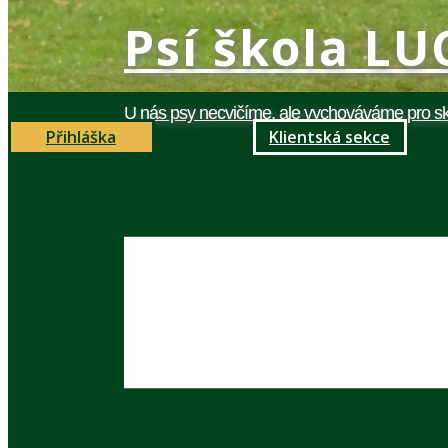
Psí škola​ L
U nás psy necvičíme, ale vychováváme pro sk
Přihláška
Klientská sekce