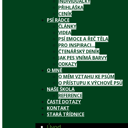
INDIVIDUÁLKY
PŘIHLÁŠKA
CENÍK
PSÍ RÁDCE
ČLÁNKY
VIDEA
PSÍ EMOCE A ŘEČ TĚLA
PRO INSPIRACI…
ČTENÁŘSKÝ DENÍK
JAK PES VNÍMÁ BARVY
ODKAZY
O MNĚ
O MÉM VZTAHU KE PSŮM
O PŘÍSTUPU K VÝCHOVĚ PSŮ
NAŠE ŠKOLA
REFERENCE
ČASTÉ DOTAZY
KONTAKT
STARÁ TŘÍDNICE
Úvod