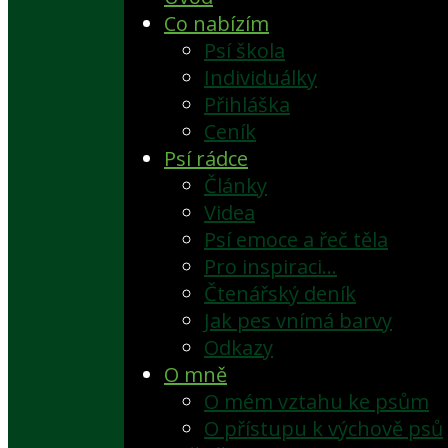
Co nabízím
Psí škola
Individuálky
Přihláška
Ceník
Psí rádce
Články
Videa
Psí emoce a řeč těla
Pro inspiraci…
Čtenářský deník
Jak pes vnímá barvy
Odkazy
O mně
O mém vztahu ke psům
O přístupu k výchově psů