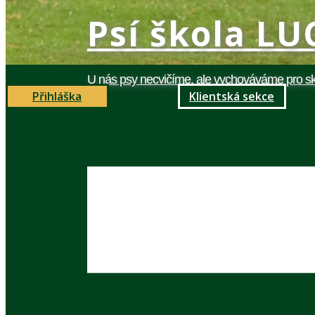
Psí škola​ L
U nás psy necvičíme, ale vychováváme pro sk
Přihláška
Klientská sekce