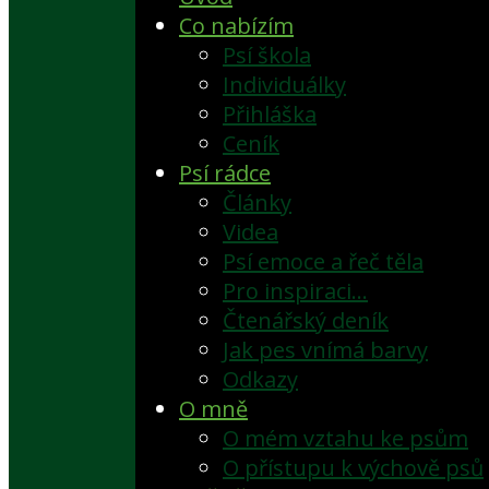
Co nabízím
Psí škola
Individuálky
Přihláška
Ceník
Psí rádce
Články
Videa
Psí emoce a řeč těla
Pro inspiraci…
Čtenářský deník
Jak pes vnímá barvy
Odkazy
O mně
O mém vztahu ke psům
O přístupu k výchově psů