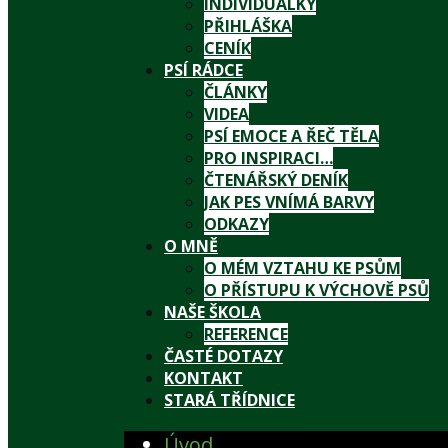
INDIVIDUÁLKY
PŘIHLÁŠKA
CENÍK
PSÍ RÁDCE
ČLÁNKY
VIDEA
PSÍ EMOCE A ŘEČ TĚLA
PRO INSPIRACI…
ČTENÁŘSKÝ DENÍK
JAK PES VNÍMÁ BARVY
ODKAZY
O MNĚ
O MÉM VZTAHU KE PSŮM
O PŘÍSTUPU K VÝCHOVĚ PSŮ
NAŠE ŠKOLA
REFERENCE
ČASTÉ DOTAZY
KONTAKT
STARÁ TŘÍDNICE
Úvod