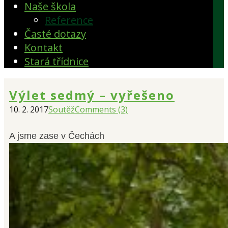
Naše škola
Reference
Časté dotazy
Kontakt
Stará třídnice
Výlet sedmý – vyřešeno
10. 2. 2017
Soutěž
Comments (3)
A jsme zase v Čechách