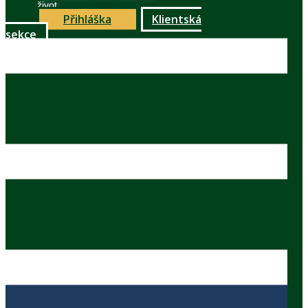
život
Přihláška
Klientská
sekce