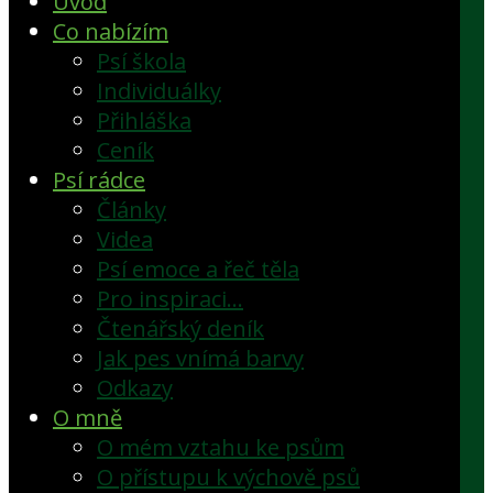
Úvod
Co nabízím
Psí škola
Individuálky
Přihláška
Ceník
Psí rádce
Články
Videa
Psí emoce a řeč těla
Pro inspiraci…
Čtenářský deník
Jak pes vnímá barvy
Odkazy
O mně
O mém vztahu ke psům
O přístupu k výchově psů