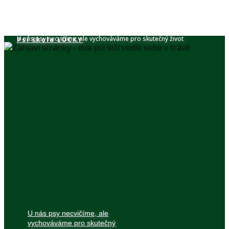
U nás psy necvičíme, ale vychováváme pro skutečný život
Psí škola​ LUCKY
U nás psy necvičíme, ale
vychováváme pro skutečný