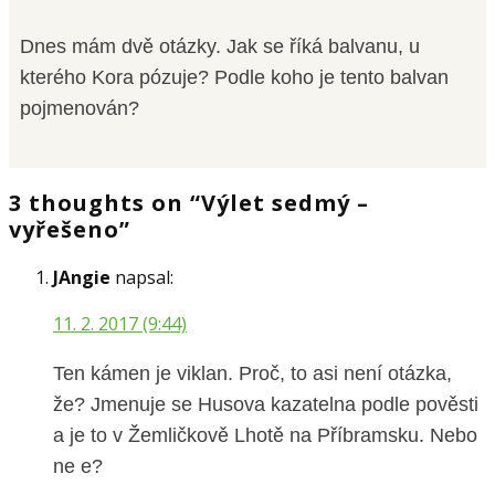
Dnes mám dvě otázky. Jak se říká balvanu, u
kterého Kora pózuje? Podle koho je tento balvan
pojmenován?
3 thoughts on “Výlet sedmý –
vyřešeno”
JAngie
napsal:
11. 2. 2017 (9:44)
Ten kámen je viklan. Proč, to asi není otázka,
že? Jmenuje se Husova kazatelna podle pověsti
a je to v Žemličkově Lhotě na Příbramsku. Nebo
ne e?