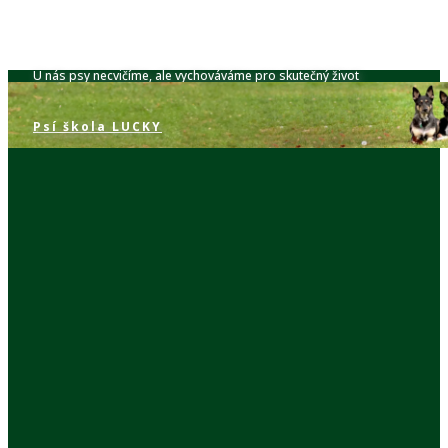
U nás psy necvičíme, ale vychováváme pro skutečný život
Psí škola​ LUCKY