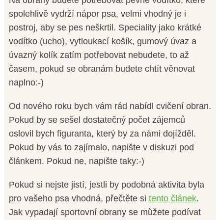
Na obrany budete potřebovat pevné vodítko, které
spolehlivě vydrží nápor psa, velmi vhodný je i
postroj, aby se pes neškrtil. Speciality jako krátké
vodítko (ucho), vytloukací košík, gumový úvaz a
úvazný kolík zatím potřebovat nebudete, to až
časem, pokud se obranám budete chtít věnovat
naplno:-)
Od nového roku bych vám rád nabídl cvičení obran.
Pokud by se sešel dostatečný počet zájemců
oslovil bych figuranta, který by za námi dojížděl.
Pokud by vás to zajímalo, napište v diskuzi pod
článkem. Pokud ne, napište taky:-)
Pokud si nejste jistí, jestli by podobná aktivita byla
pro vašeho psa vhodná, přečtěte si
tento článek
.
Jak vypadají sportovní obrany se můžete podívat