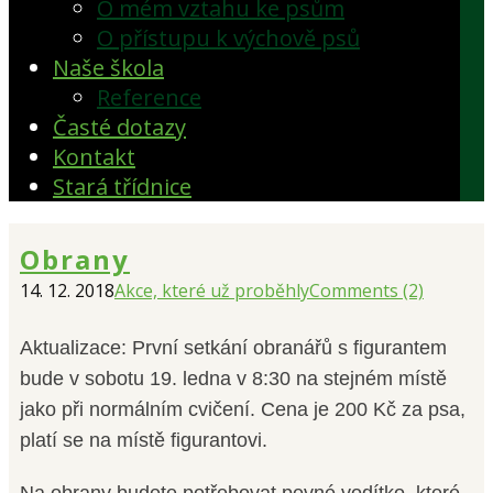
O mém vztahu ke psům
O přístupu k výchově psů
Naše škola
Reference
Časté dotazy
Kontakt
Stará třídnice
Obrany
14. 12. 2018
Akce, které už proběhly
Comments (2)
Aktualizace: První setkání obranářů s figurantem
bude v sobotu 19. ledna v 8:30 na stejném místě
jako při normálním cvičení. Cena je 200 Kč za psa,
platí se na místě figurantovi.