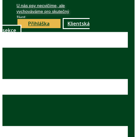
U nás psy necvičíme, ale
vychováváme pro skutečný
život
Přihláška
Klientská
sekce