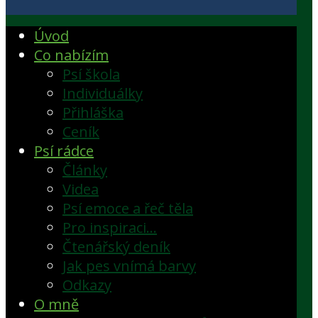
Úvod
Co nabízím
Psí škola
Individuálky
Přihláška
Ceník
Psí rádce
Články
Videa
Psí emoce a řeč těla
Pro inspiraci…
Čtenářský deník
Jak pes vnímá barvy
Odkazy
O mně