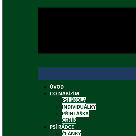
ÚVOD
CO NABÍZÍM
PSÍ ŠKOLA
INDIVIDUÁLKY
PŘIHLÁŠKA
CENÍK
PSÍ RÁDCE
ČLÁNKY