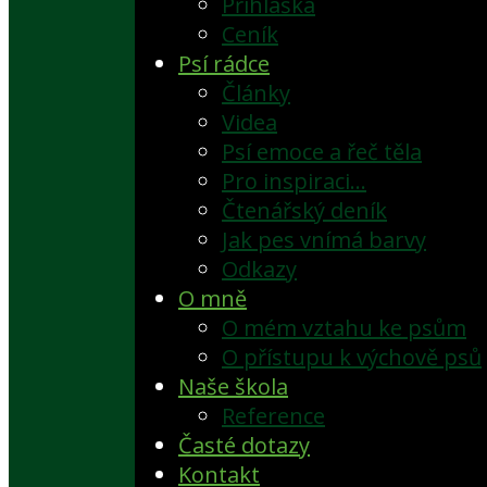
Přihláška
Ceník
Psí rádce
Články
Videa
Psí emoce a řeč těla
Pro inspiraci…
Čtenářský deník
Jak pes vnímá barvy
Odkazy
O mně
O mém vztahu ke psům
O přístupu k výchově psů
Naše škola
Reference
Časté dotazy
Kontakt