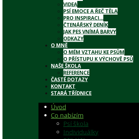
VIDEA
PSÍ EMOCE A ŘEČ TĚLA
PRO INSPIRACI…
ČTENÁŘSKÝ DENÍK
JAK PES VNÍMÁ BARVY
ODKAZY
O MNĚ
O MÉM VZTAHU KE PSŮM
O PŘÍSTUPU K VÝCHOVĚ PSŮ
NAŠE ŠKOLA
REFERENCE
ČASTÉ DOTAZY
KONTAKT
STARÁ TŘÍDNICE
Úvod
Co nabízím
Psí škola
Individuálky