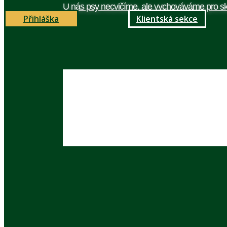
U nás psy necvičíme, ale vychováváme pro sk
Přihláška
Klientská sekce