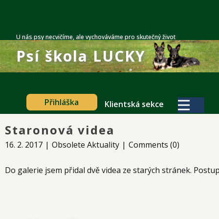
U nás psy necvičíme, ale vychováváme pro skutečný život
Psí škola​ LUCKY
Přihláška
Klientská sekce
Staronová videa
16. 2. 2017
Obsolete Aktuality
Comments (0)
Do galerie jsem přidal dvě videa ze starých stránek. Postu