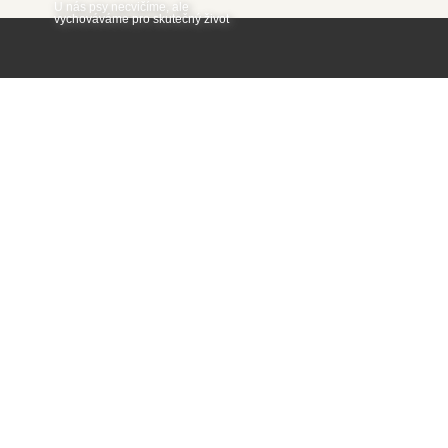
U nás psy necvičíme, ale
vychováváme pro skutečný život