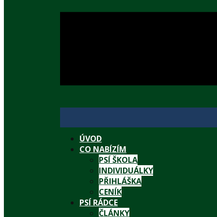
ÚVOD
CO NABÍZÍM
PSÍ ŠKOLA
INDIVIDUÁLKY
PŘIHLÁŠKA
CENÍK
PSÍ RÁDCE
ČLÁNKY