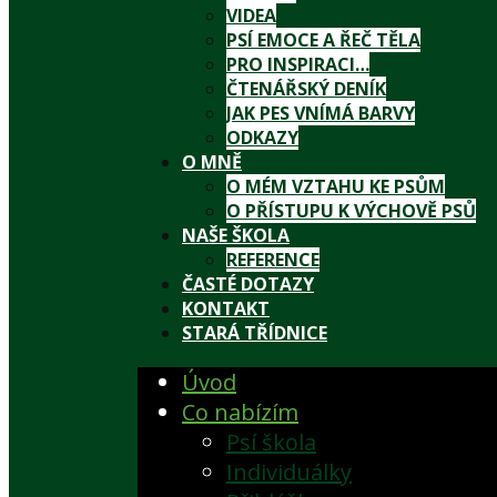
VIDEA
PSÍ EMOCE A ŘEČ TĚLA
PRO INSPIRACI…
ČTENÁŘSKÝ DENÍK
JAK PES VNÍMÁ BARVY
ODKAZY
O MNĚ
O MÉM VZTAHU KE PSŮM
O PŘÍSTUPU K VÝCHOVĚ PSŮ
NAŠE ŠKOLA
REFERENCE
ČASTÉ DOTAZY
KONTAKT
STARÁ TŘÍDNICE
Úvod
Co nabízím
Psí škola
Individuálky