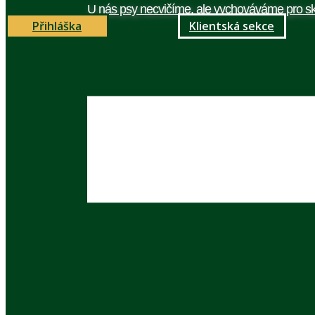
U nás psy necvičíme, ale vychováváme pro sk
Přihláška
Klientská sekce