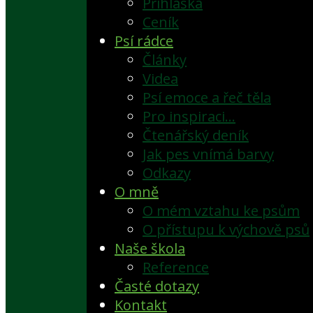
Přihláška
Ceník
Psí rádce
Články
Videa
Psí emoce a řeč těla
Pro inspiraci…
Čtenářský deník
Jak pes vnímá barvy
Odkazy
O mně
O mém vztahu ke psům
O přístupu k výchově psů
Naše škola
Reference
Časté dotazy
Kontakt