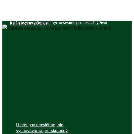
U nás psy necvičíme, ale vychováváme pro skutečný život
Psí škola​ LUCKY
U nás psy necvičíme, ale
vychováváme pro skutečný