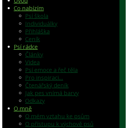
Úvod
Co nabízím
Psí škola
Individuálky
Přihláška
Ceník
Psí rádce
Články
Videa
Psí emoce a řeč těla
Pro inspiraci…
Čtenářský deník
Jak pes vnímá barvy
Odkazy
O mně
O mém vztahu ke psům
O přístupu k výchově psů