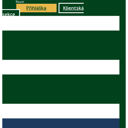
život
Přihláška
Klientská
sekce