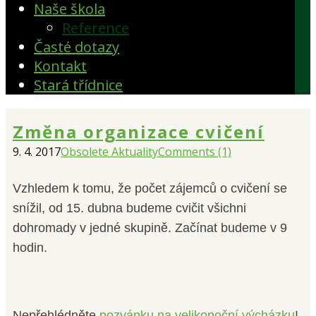
Naše škola
Reference
Časté dotazy
Kontakt
Stará třídnice
Změna organizace cvičení
9. 4. 2017
Obsolete Aktuality
Comments (1)
Vzhledem k tomu, že počet zájemců o cvičení se
snížil, od 15. dubna budeme cvičit všichni
dohromady v jedné skupině. Začínat budeme v 9
hodin.
Nepřehlédněte
pozvánku na velikonoční výcházku
!